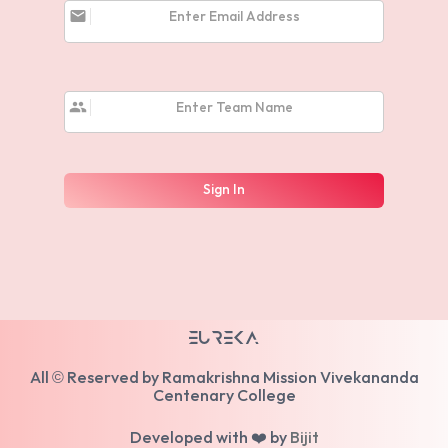
email
Enter Email Address
group
Enter Team Name
Sign In
EUREKA
All © Reserved by Ramakrishna Mission Vivekananda
Centenary College
Developed with ❤️ by
Bijit